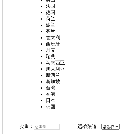
法国
德国
荷兰
波兰
芬兰
意大利
西班牙
丹麦
瑞典
马来西亚
澳大利亚
新西兰
新加坡
台湾
香港
日本
韩国
实重：
运输渠道：